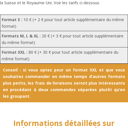
la Suisse et le Royaume-Uni. Voir les tarifs ci-dessous.
Format S :
10 € (+ 2 € pour tout article supplémentaire du même
format)
Formats M, L & XL
: 20 € (+ 3 € pour tout article supplémentaire
du même format)
Format XXL :
80 € (+ 30 € pour tout article supplémentaire du
même format)
Conseil : si vous optez pour un format XXL et que vous
souhaitez commander en même temps d’autres formats
plus petits, les frais de livraisons seront plus intéressants
en procédant à deux commandes séparées plutôt qu’en
les groupant.
Informations détaillées sur