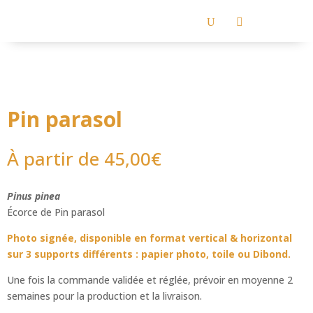
Accueil
/
TIRAGES
/
Couleurs
/
Chaudes
/ Pin parasol
U

Pin parasol
À partir de
45,00
€
Pinus pinea
Écorce de Pin parasol
Photo signée, disponible en format vertical & horizontal
sur 3 supports différents : papier photo, toile ou Dibond.
Une fois la commande validée et réglée, prévoir en moyenne 2
semaines pour la production et la livraison.