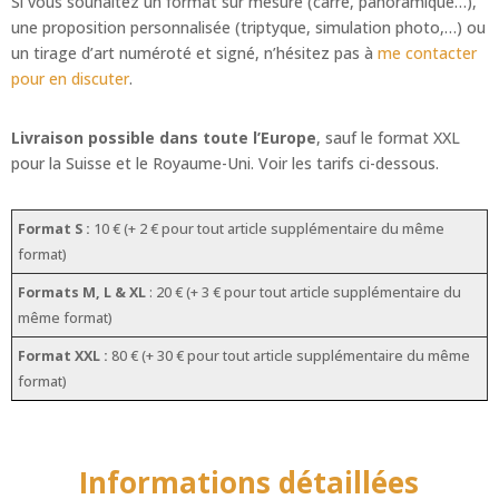
Si vous souhaitez un format sur mesure (carré, panoramique…),
Sainte-
une proposition personnalisée (triptyque, simulation photo,…) ou
Luce
un tirage d’art numéroté et signé, n’hésitez pas à
me contacter
pour en discuter
.
Livraison possible dans toute l’Europe
, sauf le format XXL
pour la Suisse et le Royaume-Uni. Voir les tarifs ci-dessous.
Format S :
10 € (+ 2 € pour tout article supplémentaire du même
format)
Formats M, L & XL
: 20 € (+ 3 € pour tout article supplémentaire du
même format)
Format XXL :
80 € (+ 30 € pour tout article supplémentaire du même
format)
Informations détaillées