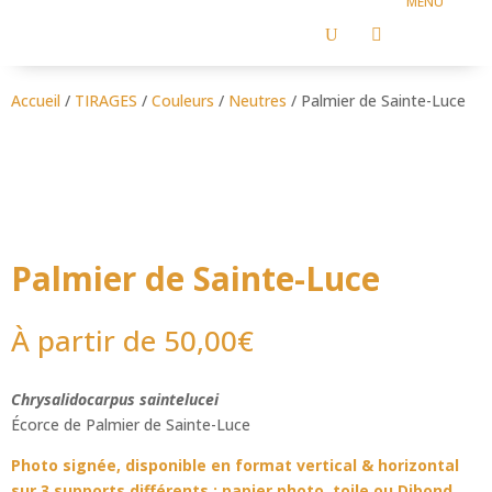
U

Accueil
/
TIRAGES
/
Couleurs
/
Neutres
/ Palmier de Sainte-Luce
Palmier de Sainte-Luce
À partir de
50,00
€
Chrysalidocarpus saintelucei
Écorce de Palmier de Sainte-Luce
Photo signée, disponible en format vertical & horizontal
sur 3 supports différents : papier photo, toile ou Dibond.