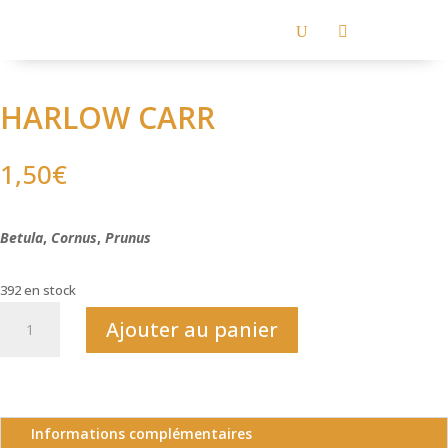
U

HARLOW CARR
1,50
€
Betula
,
Cornus
,
Prunus
392 en stock
quantité
Ajouter au panier
de
HARLOW
CARR
Informations complémentaires