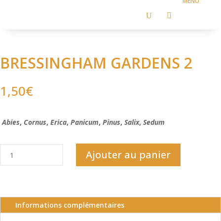
U

BRESSINGHAM GARDENS 2
1,50
€
Abies
,
Cornus
,
Erica
,
Panicum
,
Pinus
,
Salix
,
Sedum
quantité
Ajouter au panier
de
BRESSINGHAM
GARDENS
2
Informations complémentaires