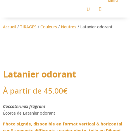
U

Accueil
/
TIRAGES
/
Couleurs
/
Neutres
/ Latanier odorant
Latanier odorant
À partir de
45,00
€
Coccothrinax fragrans
Écorce de Latanier odorant
Photo signée, disponible en format vertical & horizontal
sur 3 supports différents : papier photo, toile ou Dibond.