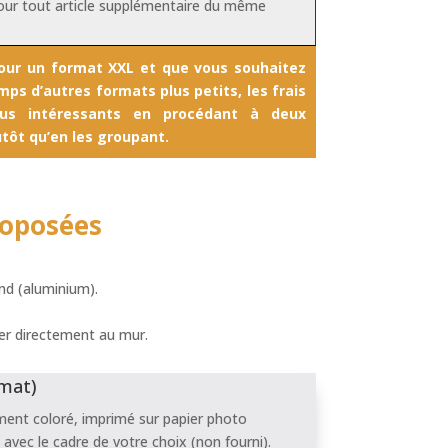
our tout article supplémentaire du même
pour un format XXL et que vous souhaitez
 d’autres formats plus petits, les frais
plus intéressants en procédant à deux
ôt qu’en les groupant.
roposées
ond (aluminium).
er directement au mur.
 mat)
ent coloré, imprimé sur papier photo
vec le cadre de votre choix (non fourni).