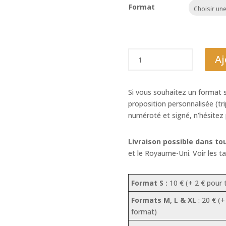
Format
quantité
Aj
de
Eucalyptus
des
Si vous souhaitez un format 
neiges
proposition personnalisée (tr
de
numéroté et signé, n’hésitez
Tasmanie
Livraison possible dans to
et le Royaume-Uni. Voir les ta
Format S :
10 € (+ 2 € pour
Formats M, L & XL
: 20 € (
format)