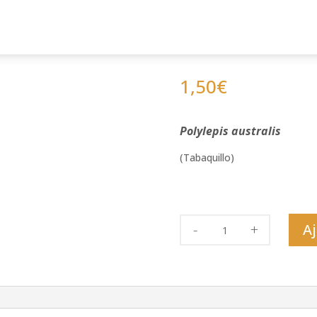
ÉCORCE de ta
1,50
€
Polylepis australis
(Tabaquillo)
quantité
Aj
de
ÉCORCE
de
tabaquillo