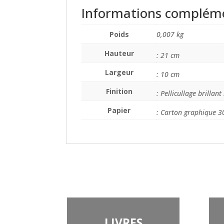
Informations complém
Poids
0,007 kg
Hauteur
: 21 cm
Largeur
: 10 cm
Finition
: Pellicullage brillant
Papier
: Carton graphique 3
LIVRES