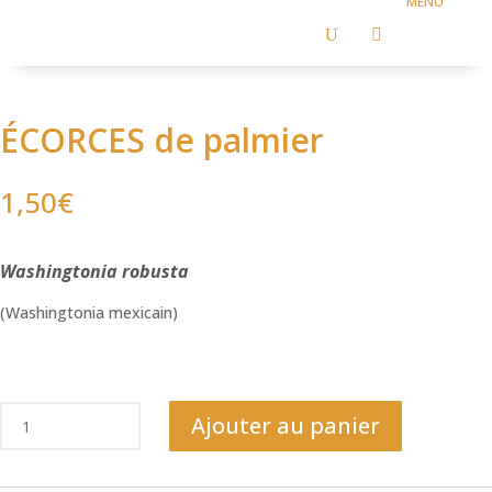
U

ÉCORCES de palmier
1,50
€
Washingtonia robusta
(Washingtonia mexicain)
quantité
Ajouter au panier
de
ÉCORCES
de