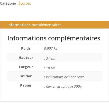
Catégorie :
Écorces
palmier
Informations complémentaires
Informations complémentaires
Poids
0,007 kg
Hauteur
: 21 cm
Largeur
: 10 cm
Finition
: Pellicullage brillant recto
Papier
: Carton graphique 300g