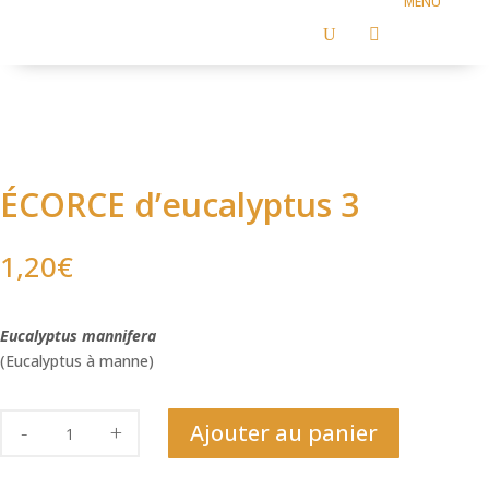
U

ÉCORCE d’eucalyptus 3
1,20
€
Eucalyptus mannifera
(Eucalyptus à manne)
quantité
Ajouter au panier
de
ÉCORCE