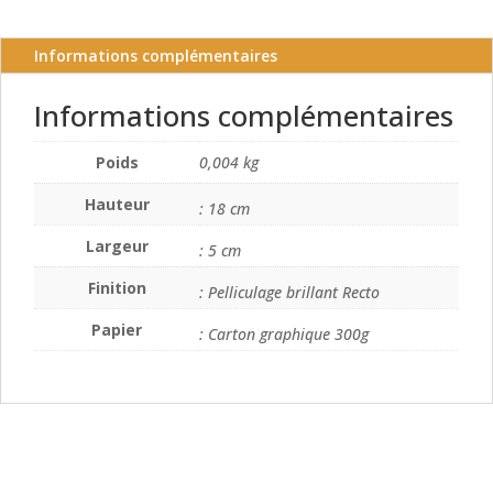
d'eucalyptus
3
Informations complémentaires
Informations complémentaires
Poids
0,004 kg
Hauteur
: 18 cm
Largeur
: 5 cm
Finition
: Pelliculage brillant Recto
Papier
: Carton graphique 300g