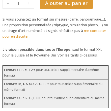
quantité
Ajouter au panier
de
Bouleau
blanc
Si vous souhaitez un format sur mesure (carré, panoramique…),
de
une proposition personnalisée (triptyque, simulation photo,…) ou
l’Himalaya
un tirage d’art numéroté et signé, n’hésitez pas à
me contacter
2
pour en discuter
.
Livraison possible dans toute l’Europe
, sauf le format XXL
pour la Suisse et le Royaume-Uni. Voir les tarifs ci-dessous.
Format S :
10 € (+ 2 € pour tout article supplémentaire du même
format)
Formats M, L & XL
: 20 € (+ 3 € pour tout article supplémentaire du
même format)
Format XXL :
80 € (+ 30 € pour tout article supplémentaire du même
format)