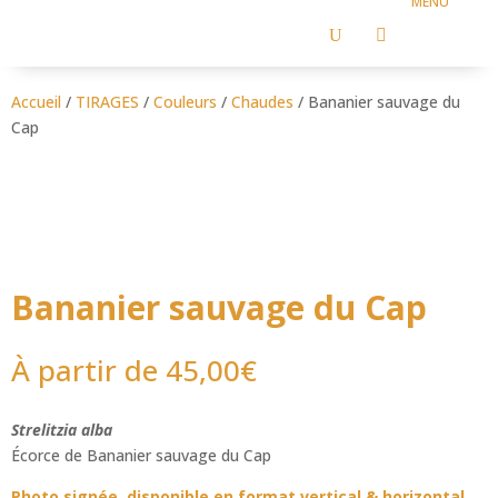
U

Accueil
/
TIRAGES
/
Couleurs
/
Chaudes
/ Bananier sauvage du
Cap
Bananier sauvage du Cap
À partir de
45,00
€
Strelitzia alba
Écorce de Bananier sauvage du Cap
Photo signée, disponible en format vertical & horizontal