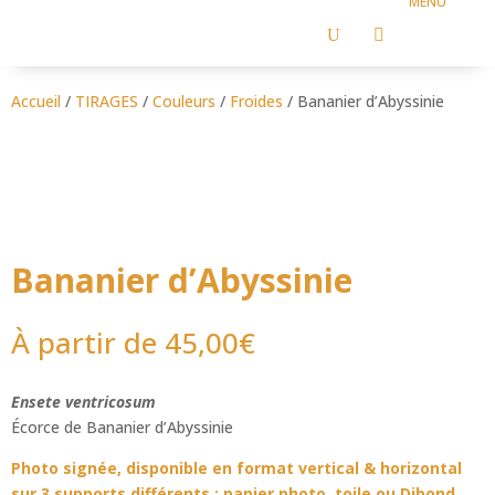
U

Accueil
/
TIRAGES
/
Couleurs
/
Froides
/ Bananier d’Abyssinie
Bananier d’Abyssinie
À partir de
45,00
€
Ensete ventricosum
Écorce de Bananier d’Abyssinie
Photo signée, disponible en format vertical & horizontal
sur 3 supports différents : papier photo, toile ou Dibond.