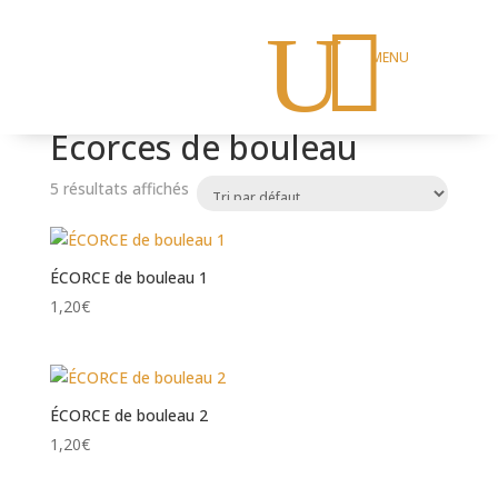
U

Accueil
/
CARTERIE
/
Marque-pages
/ Ecorces de
bouleau
Ecorces de bouleau
5 résultats affichés
ÉCORCE de bouleau 1
1,20
€
ÉCORCE de bouleau 2
1,20
€